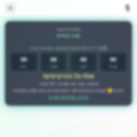
דלג לתוכן הראשי
האירוע הבא:
קרב הבתים
30+31.7.26 במשכן למוסיקה ואמנויות רעננה
00
00
00
00
שניות
דקות
שעות
ימים
אזלו כל הכרטיסים!
האמת, שזה מה שבדרך כלל קורה.
רוצים 🤫 לקנות כרטיסים לפני כולם לאירוע הבא שלנו בחנוכה?
מכירה מוקדמת סודית